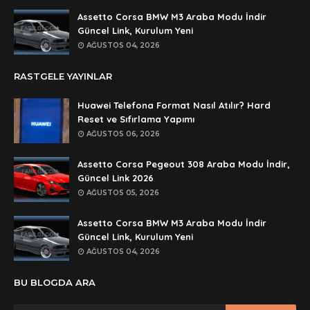
Assetto Corsa BMW M3 Araba Modu İndir
Anonymous
Güncel Link, Kurulum Yeni
rar dosyasının şifresi nedir
AĞUSTOS 04, 2026
Anonymous
RASTGELE YAYINLAR
rar dosyasını paylasırmısınız
Huawei Telefona Format Nasıl Atılır? Hard
Anonymous
Reset ve Sıfırlama Yapımı
lan şifre ne şifre
AĞUSTOS 06, 2026
Anonymous
Assetto Corsa Pegeout 308 Araba Modu İndir,
şifre ne
Güncel Link 2026
AĞUSTOS 05, 2026
Assetto Corsa BMW M3 Araba Modu İndir
Güncel Link, Kurulum Yeni
AĞUSTOS 04, 2026
BU BLOGDA ARA