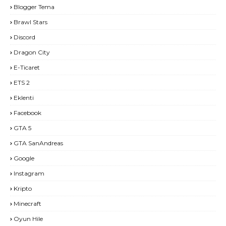
Blogger Tema
Brawl Stars
Discord
Dragon City
E-Ticaret
ETS 2
Eklenti
Facebook
GTA 5
GTA SanAndreas
Google
Instagram
Kripto
Minecraft
Oyun Hile