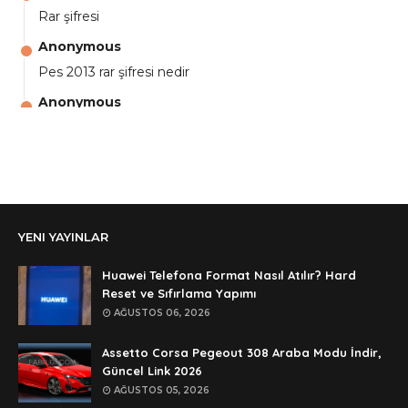
Rar şifresi
Anonymous
Pes 2013 rar şifresi nedir
Anonymous
aga eline sağlıkta şifre ne ? :)
Anonymous
Ali Yüksel
Anonymous
YENI YAYINLAR
şifre ?
Anonymous
Huawei Telefona Format Nasıl Atılır? Hard
şifre ögrenebilirmiyim
Reset ve Sıfırlama Yapımı
AĞUSTOS 06, 2026
Anonymous
🥰🥰🥰
Assetto Corsa Pegeout 308 Araba Modu İndir,
Güncel Link 2026
Anonymous
AĞUSTOS 05, 2026
dedezıplatan31 beğend👌