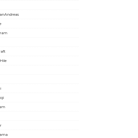
anAndreas
e
gram
aft
Hile
i
oji
ram
r
lama