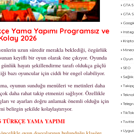
GTA 5
GTA S
Googl
kçe Yama Yapımı Programsız ve
Insta
Kolay 2026
Kripto
enlerin uzun süredir merakla beklediği, özgürlük
Minecr
 sunan keyifli bir oyun olarak öne çıkıyor. Oyunda
Oyun 
günlük hayatı şekillendirme tarafı oldukça güçlü
SEO
ği bazı oyuncular için ciddi bir engel olabiliyor.
Sağlık
ama, oyunun sunduğu menüleri ve metinleri daha
Takipç
 çok daha rahat takip etmenizi sağlıyor. Özellikle
Teknol
gları ve ayarları doğru anlamak önemli olduğu için
Teleg
mi belirgin şekilde kolaylaştırıyor.
TikTok
S TÜRKÇE YAMA YAPIMI
Twitte
Uygu
öncelikle oyun dosyalarının bulunduğu klasöre