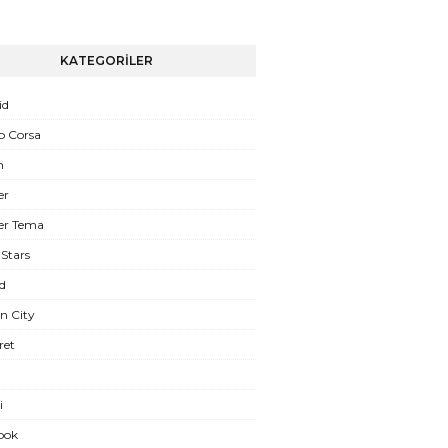
KATEGORİLER
id
o Corsa
n
er
er Tema
Stars
d
n City
ret
i
ook