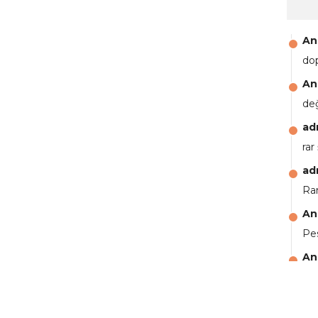
An
do
An
de
ad
rar
ad
Rar
An
Pes
An
aga
An