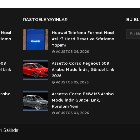
Ali
An
RASTGELE YAYINLAR
BU B
şif
An
 Nasıl
Huawei Telefona Format Nasıl
ırlama
Atılır? Hard Reset ve Sıfırlama
şif
Yapımı
An
AĞUSTOS 06, 2026
🥰
308
Assetto Corsa Pegeout 308
An
l Link
Araba Modu İndir, Güncel Link
2026
de
AĞUSTOS 05, 2026
An
Araba
Assetto Corsa BMW M3 Araba
rar
Modu İndir Güncel Link,
Kurulum Yeni
An
AĞUSTOS 04, 2026
rar
An
 Saklıdır
lan