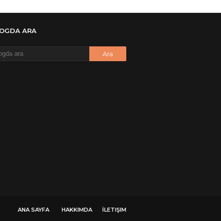
 Yüksel
onymous
LOGDA ARA
re ?
onymous
re ögrenebilirmiyim
onymous
🥰
onymous
dezıplatan31 beğend👌
onymous
 dosyasının şifresi nedir
onymous
 dosyasını paylasırmısınız
onymous
ANA SAYFA
HAKKIMDA
İLETIŞIM
 şifre ne şifre