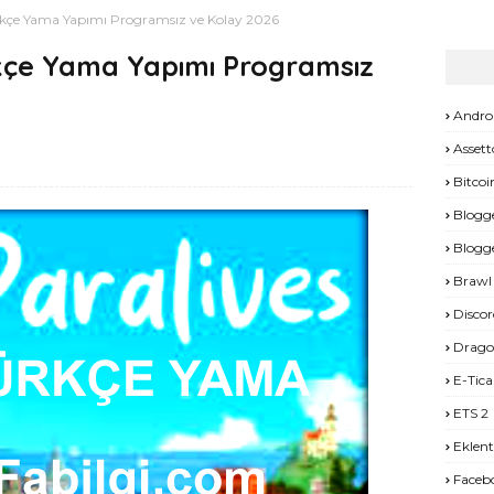
kçe Yama Yapımı Programsız ve Kolay 2026
kçe Yama Yapımı Programsız
Andro
Assett
Bitcoi
Blogg
Blogg
Brawl 
Discor
Drago
E-Tica
ETS 2
Eklent
Faceb