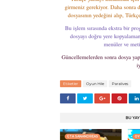
girmeniz gerekiyor. Daha sonra d
dosyasının yedeğini alıp, Türkçe
Bu işlem sırasında ekstra bir pr
dosyayı doğru yere kopyalaman
menüler ve meti
Güncellemelerden sonra dosya yapı
i
Etiketler
Oyun Hile
Paralives
BU YAY
GTA SANANDREAS
OY