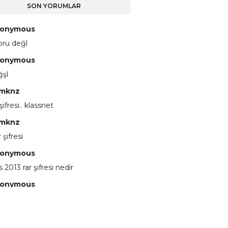
SON YORUMLAR
onymous
pru değl
onymous
ğşl
mknz
 şifresi.. klassnet
mknz
 şifresi
onymous
 2013 rar şifresi nedir
onymous
 eline sağlıkta şifre ne ? :)
onymous