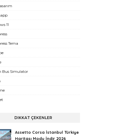
asarım
sapp
ws 11
ress
ress Tema
be
e
n Bus Simulator
m
eme
et
DIKKAT ÇEKENLER
Assetto Corsa İstanbul Türkiye
Haritası Modu İndir 2026