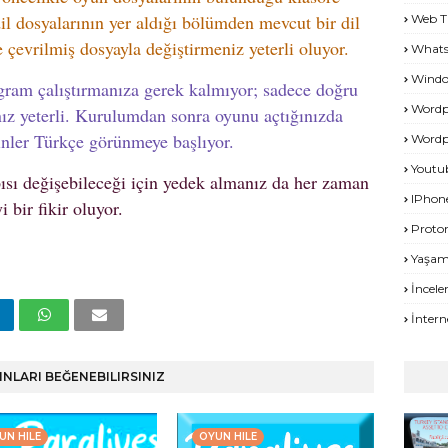
il dosyalarının yer aldığı bölümden mevcut bir dil
Web T
 çevrilmiş dosyayla değiştirmeniz yeterli oluyor.
What
Windo
ogram çalıştırmanıza gerek kalmıyor; sadece doğru
Wordp
ız yeterli. Kurulumdan sonra oyunu açtığınızda
nler Türkçe görünmeye başlıyor.
Wordp
Youtu
sı değişebileceği için yedek almanız da her zaman
IPhon
yi bir fikir oluyor.
Proto
Yaşa
İncel
İntern
INLARI BEĞENEBILIRSINIZ
UN HILE
OYUN HILE