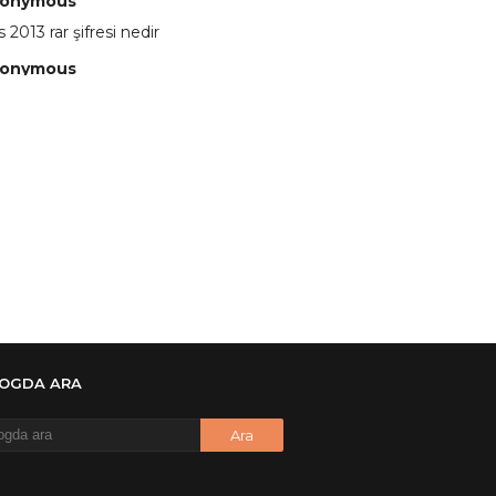
onymous
 2013 rar şifresi nedir
onymous
 eline sağlıkta şifre ne ? :)
onymous
 Yüksel
onymous
re ?
onymous
re ögrenebilirmiyim
onymous
🥰
LOGDA ARA
onymous
dezıplatan31 beğend👌
onymous