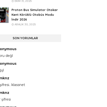
EKIM 31, 2025
Proton Bus Simulator Otokar
Kent Körüklü Otobüs Modu
İndir 2026
ARALIK 30, 2025
SON YORUMLAR
onymous
pru değl
onymous
ğşl
mknz
 şifresi.. klassnet
mknz
 şifresi