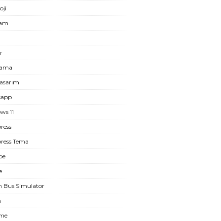
oji
ram
r
lama
asarım
sapp
ws 11
ress
ress Tema
be
e
n Bus Simulator
m
eme