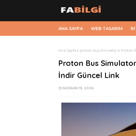
ANA SAYFA
WEB TASARIM
İ
Ana Sayfa
proton bus simulator
Proton B
Proton Bus Simulato
İndir Güncel Link
HAZIRAN 19, 2026