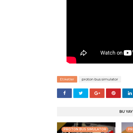
Etiketler
proton bus simulator
BU YAY
PROTON BUS SIMULATOR
PR