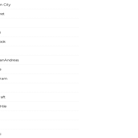
n City
ret
i
ook
anAndreas
e
gram
aft
Hile
i