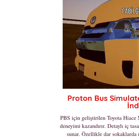
Proton Bus Simulat
İnd
PBS için geliştirilen Toyota Hiace
deneyimi kazandırır. Detaylı iç tasa
sunar. Özellikle dar sokaklarda