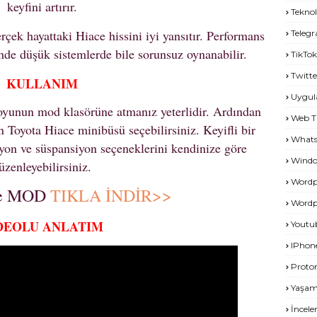
keyfini artırır.
Teknol
çek hayattaki Hiace hissini iyi yansıtır. Performans
Teleg
inde düşük sistemlerde bile sorunsuz oynanabilir.
TikTok
Twitte
KULLANIM
Uygu
oyunun mod klasörüne atmanız yeterlidir. Ardından
Web T
 Toyota Hiace minibüsü seçebilirsiniz. Keyifli bir
What
iyon ve süspansiyon seçeneklerini kendinize göre
Windo
üzenleyebilirsiniz.
Wordp
ce MOD
TIKLA İNDİR>>
Wordp
DEOLU ANLATIM
Youtu
IPhon
Proto
Yaşa
İncel