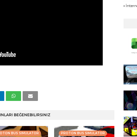
İntern
INLARI BEĞENEBILIRSINIZ
OTON BUS SIMULATOR
PROTON BUS SIMULATOR