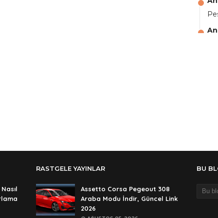
An
Pes
An
aga
An
Ali
An
şif
An
şif
An
🥰
RASTGELE YAYINLAR
BU B
An
 Nasıl
Assetto Corsa Pegeout 308
de
ırlama
Araba Modu İndir, Güncel Link
2026
An