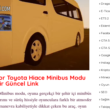
Drago
E-Tica
ETS 2
Eklent
Faceb
GTA 5
GTA S
Googl
Insta
Kripto
or Toyota Hiace Minibus Modu
Minecr
ir Güncel Link
Oyun 
 Minibus modu, oyuna gerçekçi bir şehir içi minibüs
SEO
rımı ve sürüş hissiyle oyunculara farklı bir atmosfer
Sağlık
 manevra kabiliyetiyle dikkat çeken bu araç, oyun
Takipç