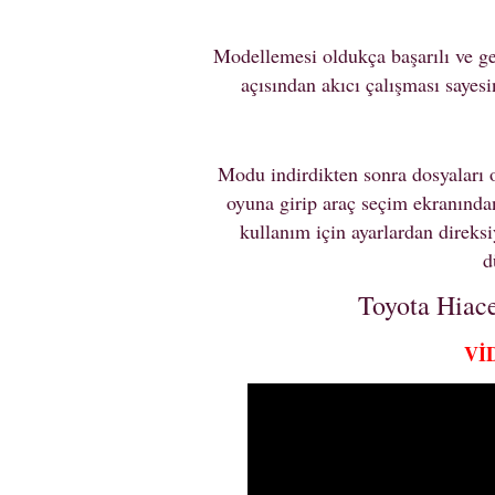
Modellemesi oldukça başarılı ve ger
açısından akıcı çalışması sayes
Modu indirdikten sonra dosyaları 
oyuna girip araç seçim ekranından
kullanım için ayarlardan direks
d
Toyota Hia
Vİ