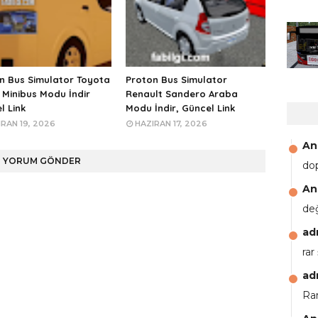
n Bus Simulator Toyota
Proton Bus Simulator
 Minibus Modu İndir
Renault Sandero Araba
l Link
Modu İndir, Güncel Link
RAN 19, 2026
HAZIRAN 17, 2026
An
YORUM GÖNDER
do
An
de
ad
rar
ad
Rar