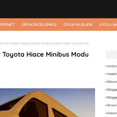
NTERNET
ÜRÜN İNCELEMESI
OYUN HILELERI
UYGULA
us Simulator Toyota Hiace Minibus Modu İndir Güncel Link
r Toyota Hiace Minibus Modu
Andro
Assett
Bitcoi
Blogg
Blogg
Brawl 
Discor