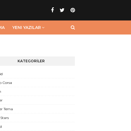
MA
YENI YAZILAR
KATEGORİLER
id
o Corsa
n
er
er Tema
Stars
d