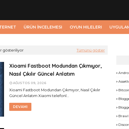
NTERNET
ÜRÜN İNCELEMESI
OYUN HILELERI
UYGULA
r gösteriliyor
Tümünü göster
Xioami Fastboot Modundan Çıkmıyor,
Nasıl Çıkılır Güncel Anlatım
Andro
Assett
AĞUSTOS 09, 2026
Xioami Fastboot Modundan Çıkmıyor, Nasıl Çıkılır
Bitcoi
Güncel Anlatım Xiaomi telefonl…
Blogg
DEVAMI
Blogg
Brawl 
Discor