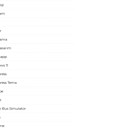
oji
ram
r
lama
asarım
sapp
ws 11
ress
ress Tema
be
e
n Bus Simulator
m
eme