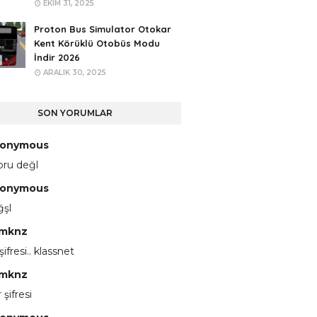
EKIM 31, 2025
Proton Bus Simulator Otokar
Kent Körüklü Otobüs Modu
İndir 2026
ARALIK 30, 2025
SON YORUMLAR
onymous
pru değl
onymous
ğşl
mknz
 şifresi.. klassnet
mknz
 şifresi