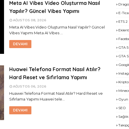
Meta AI Vibes Video Oluşturma Nasıl
Drago
Yapılır? Güncel Vibes Yapımı
E-Tica
AĞUSTOS 08, 2026
ETS 2
Meta AI Vibes Video Oluşturma Nasıl Yapılır? Güncel
Eklent
Vibes Yapımı Meta AI Vibes …
Faceb
DEVAMI
GTA 5
GTA S
Googl
Huawei Telefona Format Nasıl Atılır?
Insta
Hard Reset ve Sıfırlama Yapımı
Kripto
AĞUSTOS 06, 2026
Minecr
Huawei Telefona Format Nasıl Atılır? Hard Reset ve
Sıfırlama Yapımı Huawei tele…
Oyun 
SEO
DEVAMI
Sağlık
Takipç