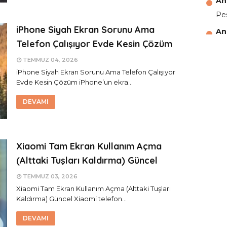
An
Pes
iPhone Siyah Ekran Sorunu Ama
An
Telefon Çalışıyor Evde Kesin Çözüm
aga
TEMMUZ 04, 2026
An
iPhone Siyah Ekran Sorunu Ama Telefon Çalışıyor
Ali
Evde Kesin Çözüm iPhone’un ekra…
An
DEVAMI
şif
An
şif
Xiaomi Tam Ekran Kullanım Açma
An
(Alttaki Tuşları Kaldırma) Güncel
🥰
TEMMUZ 03, 2026
An
Xiaomi Tam Ekran Kullanım Açma (Alttaki Tuşları
Kaldırma) Güncel Xiaomi telefon…
de
DEVAMI
An