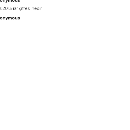
onymous
 2013 rar şifresi nedir
onymous
 eline sağlıkta şifre ne ? :)
onymous
 Yüksel
onymous
re ?
onymous
re ögrenebilirmiyim
onymous
🥰
onymous
dezıplatan31 beğend👌
onymous