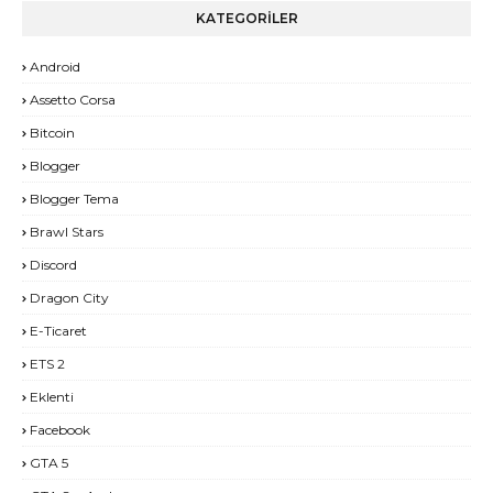
KATEGORİLER
Android
Assetto Corsa
Bitcoin
Blogger
Blogger Tema
Brawl Stars
Discord
Dragon City
E-Ticaret
ETS 2
Eklenti
Facebook
GTA 5