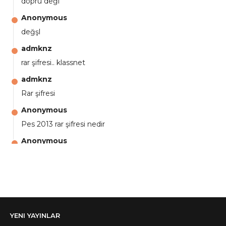
dopru değl
Anonymous
değşl
admknz
rar şifresi.. klassnet
admknz
Rar şifresi
Anonymous
Pes 2013 rar şifresi nedir
Anonymous
aga eline sağlıkta şifre ne ? :)
Anonymous
Ali Yüksel
Anonymous
YENI YAYINLAR
şifre ?