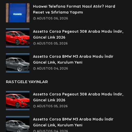
Anonymous
Huawei Telefona Format Nasıl Atılır? Hard
şifre ögrenebilirmiyim
Reset ve Sıfırlama Yapımı
AĞUSTOS 06, 2026
Anonymous
🥰🥰🥰
Assetto Corsa Pegeout 308 Araba Modu İndir,
Güncel Link 2026
Anonymous
AĞUSTOS 05, 2026
dedezıplatan31 beğend👌
Assetto Corsa BMW M3 Araba Modu İndir
Anonymous
Güncel Link, Kurulum Yeni
rar dosyasının şifresi nedir
AĞUSTOS 04, 2026
Anonymous
RASTGELE YAYINLAR
rar dosyasını paylasırmısınız
Assetto Corsa Pegeout 308 Araba Modu İndir,
Anonymous
Güncel Link 2026
lan şifre ne şifre
AĞUSTOS 05, 2026
Anonymous
Assetto Corsa BMW M3 Araba Modu İndir
şifre ne
Güncel Link, Kurulum Yeni
AĞUSTOS 04, 2026