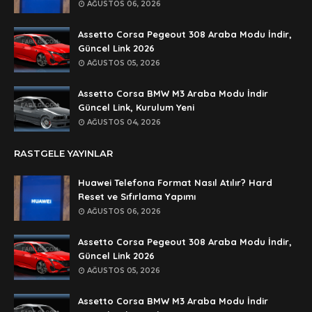
AĞUSTOS 06, 2026
Anonymous
🥰🥰🥰
Assetto Corsa Pegeout 308 Araba Modu İndir,
Güncel Link 2026
Anonymous
AĞUSTOS 05, 2026
dedezıplatan31 beğend👌
Assetto Corsa BMW M3 Araba Modu İndir
Anonymous
Güncel Link, Kurulum Yeni
rar dosyasının şifresi nedir
AĞUSTOS 04, 2026
Anonymous
RASTGELE YAYINLAR
rar dosyasını paylasırmısınız
Huawei Telefona Format Nasıl Atılır? Hard
Anonymous
Reset ve Sıfırlama Yapımı
lan şifre ne şifre
AĞUSTOS 06, 2026
Anonymous
Assetto Corsa Pegeout 308 Araba Modu İndir,
şifre ne
Güncel Link 2026
AĞUSTOS 05, 2026
Assetto Corsa BMW M3 Araba Modu İndir