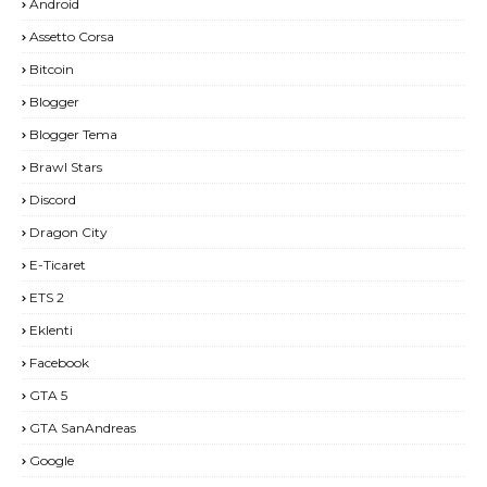
Android
Assetto Corsa
Bitcoin
Blogger
Blogger Tema
Brawl Stars
Discord
Dragon City
E-Ticaret
ETS 2
Eklenti
Facebook
GTA 5
GTA SanAndreas
Google