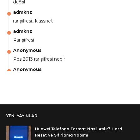
değşl
admknz
rar şifresi.. klassnet
admknz
Rar şifresi
Anonymous
Pes 2013 rar şifresi nedir
Anonymous
aga eline sağlıkta şifre ne ? :)
Anonymous
Ali Yüksel
Anonymous
YENI YAYINLAR
şifre ?
Anonymous
Huawei Telefona Format Nasıl Atılır? Hard
şifre ögrenebilirmiyim
Reset ve Sıfırlama Yapımı