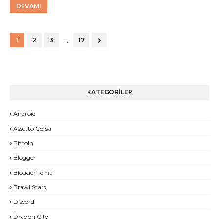
DEVAMI
...
1
2
3
17
KATEGORİLER
Android
Assetto Corsa
Bitcoin
Blogger
Blogger Tema
Brawl Stars
Discord
Dragon City