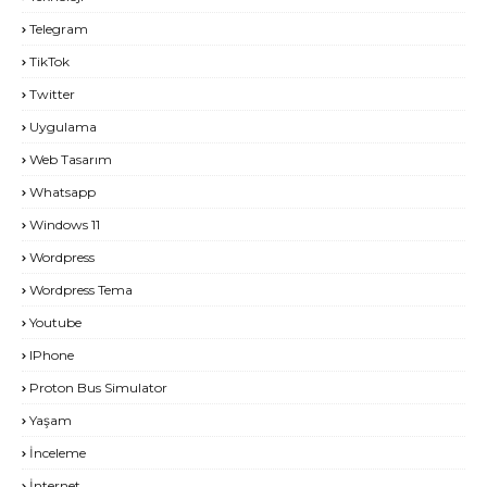
Telegram
TikTok
Twitter
Uygulama
Web Tasarım
Whatsapp
Windows 11
Wordpress
Wordpress Tema
Youtube
IPhone
Proton Bus Simulator
Yaşam
İnceleme
İnternet