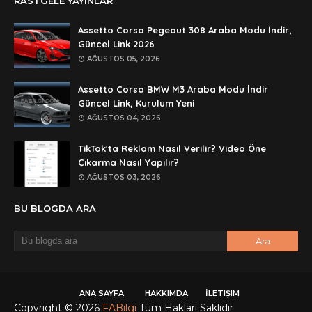
RASTGELE YAYINLAR
rar dosyasını paylasırmısınız
Assetto Corsa Pegeout 308 Araba Modu İndir,
Anonymous
Güncel Link 2026
lan şifre ne şifre
AĞUSTOS 05, 2026
Anonymous
Assetto Corsa BMW M3 Araba Modu İndir
şifre ne
Güncel Link, Kurulum Yeni
AĞUSTOS 04, 2026
TikTok'ta Reklam Nasıl Verilir? Video Öne
Çıkarma Nasıl Yapılır?
AĞUSTOS 03, 2026
BU BLOGDA ARA
ANA SAYFA
HAKKIMDA
İLETIŞIM
Copyright ©
2026
FABilgi
Tüm Hakları Saklıdır