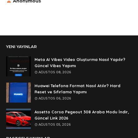
Anonymous
aga eline sağlıkta şifre ne ? :)
Anonymous
Ali Yüksel
Anonymous
YENI YAYINLAR
şifre ?
Anonymous
Meta AI Vibes Video Oluşturma Nasıl Yapılır?
şifre ögrenebilirmiyim
Güncel Vibes Yapımı
AĞUSTOS 08, 2026
Anonymous
🥰🥰🥰
Huawei Telefona Format Nasıl Atılır? Hard
Reset ve Sıfırlama Yapımı
Anonymous
AĞUSTOS 06, 2026
dedezıplatan31 beğend👌
Assetto Corsa Pegeout 308 Araba Modu İndir,
Anonymous
Güncel Link 2026
rar dosyasının şifresi nedir
AĞUSTOS 05, 2026
Anonymous